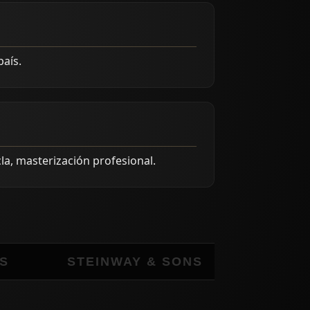
aís.
la, masterización profesional.
STEINWAY & SONS
SHURE