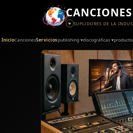
CANCIONES
SUPLIDORES DE LA INDUS
inicio
canciones
servicios
publishing ▾
discográficas ▾
producto
e