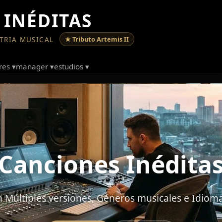
 INÉDITAS
TRIA MUSICAL
★ Tributo Artemis II
res ▾
manager ▾
estudios ▾
Canciones Inédita
n Múltiples versiones, Géneros musicales e Idioma