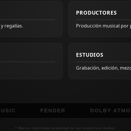
PRODUCTORES
y regalías.
Producción musical por p
ESTUDIOS
Grabación, edición, mezc
IC
FENDER
DOLBY ATMOS
* Marcas registradas propiedad de sus respectivos dueños.