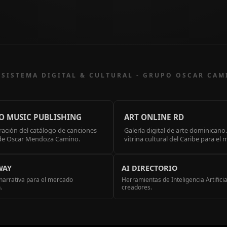
SISTEMA DIGITAL & CULTURAL - GRUPO OSCAR CA
O MUSIC PUBLISHING
ART ONLINE RD
ración del catálogo de canciones
Galería digital de arte dominicano.
 de Oscar Mendoza Camino.
vitrina cultural del Caribe para el
WAY
AI DIRECTORIO
y narrativa para el mercado
Herramientas de Inteligencia Artifici
.
creadores.