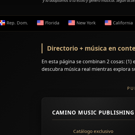
y la adaptamos a tu estilo y género musical. Según acu
om.
Florida
New York
California
Tex
Directorio + música en cont
En esta página se combinan 2 cosas: (1) e
descubra música real mientras explora s
PU
CAMINO MUSIC PUBLISHING
Catálogo exclusivo