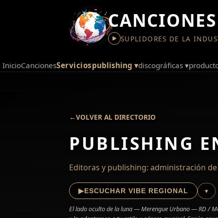
CANCIONES
SUPLIDORES DE LA INDUS
inicio
canciones
servicios
publishing ▾
discográficas ▾
producto
←
VOLVER AL DIRECTORIO
PUBLISHING E
Editoras y publishing: administración d
▶
ESCUCHAR VIBE REGIONAL
▾
El lado oculto de la luna — Merengue Urbano — RD / Mere