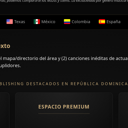
erdo, podemos compartirte los MIDIs y stems. La exclusividad por género musical 
as
México
Colombia
España
Brasil
exto
l mapa/directorio del área y (2) canciones inéditas de actual
uplidores.
BLISHING DESTACADOS EN REPÚBLICA DOMINIC
ESPACIO PREMIUM