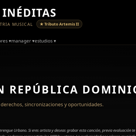
 INÉDITAS
TRIA MUSICAL
★ Tributo Artemis II
res ▾
manager ▾
estudios ▾
N REPÚBLICA DOMIN
e derechos, sincronizaciones y oportunidades.
ngue Urbano. Si eres artista y deseas grabar esta canción, previa evaluación te o